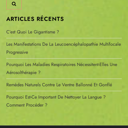
i
n
ARTICLES RÉCENTS
a
C’est Quoi Le Gigantisme ?
t
Les Manifestations De La Leucoencéphalopathie Multifocale
Progressive
i
Pourquoi Les Maladies Respiratoires Nécessitent-Elles Une
o
Aérosolthérapie ?
n
Remèdes Naturels Contre Le Ventre Ballonné Et Gonflé
d
Pourquoi Est-Ce Important De Nettoyer La Langue ?
Comment Procéder ?
e
s