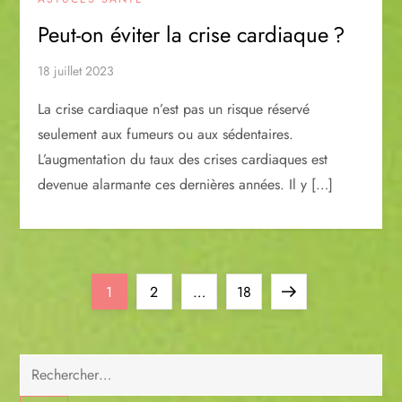
Peut-on éviter la crise cardiaque ?
18 juillet 2023
La crise cardiaque n’est pas un risque réservé
seulement aux fumeurs ou aux sédentaires.
L’augmentation du taux des crises cardiaques est
devenue alarmante ces dernières années. Il y […]
P
Page
Page
Page
Next
1
2
…
18
a
page
Rechercher :
g