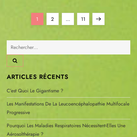
P
Page
Page
Page
Next
1
2
…
11
a
page
Rechercher :
g
i
n
ARTICLES RÉCENTS
a
C’est Quoi Le Gigantisme ?
t
Les Manifestations De La Leucoencéphalopathie Multifocale
Progressive
i
Pourquoi Les Maladies Respiratoires Nécessitent-Elles Une
o
Aérosolthérapie ?