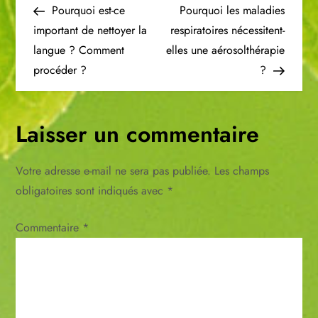
Post
Post
Pourquoi est-ce
Pourquoi les maladies
a
important de nettoyer la
respiratoires nécessitent-
langue ? Comment
elles une aérosolthérapie
v
procéder ?
?
i
g
Laisser un commentaire
a
Votre adresse e-mail ne sera pas publiée.
Les champs
t
obligatoires sont indiqués avec
*
i
Commentaire
*
o
n