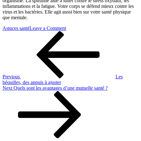
organisme. La spiruline aide à lutter contre le stress oxydatif, les
inflammations et la fatigue. Votre corps se défend mieux contre les
virus et les bactéries. Elle agit aussi bien sur votre santé physique
que mentale.
on
Astuces santé
Leave a Comment
Navigation
Previous
Que
Post
peut
de
vous
l’article
apporter
la
spiruline
?
Previous
Les
béquilles, des appuis à ajuster
Next
Next
Quels sont les avantages d’une mutuelle santé ?
Post