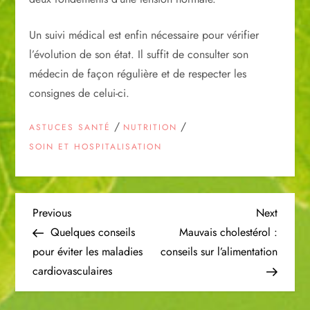
Un suivi médical est enfin nécessaire pour vérifier
l’évolution de son état. Il suffit de consulter son
médecin de façon régulière et de respecter les
consignes de celui-ci.
/
/
ASTUCES SANTÉ
NUTRITION
SOIN ET HOSPITALISATION
N
Previous
Next
Previous
Next
Post
Post
Quelques conseils
Mauvais cholestérol :
a
pour éviter les maladies
conseils sur l’alimentation
cardiovasculaires
v