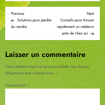
N
Previous
Next
Previous
Next
Post
Post
Solutions pour perdre
Conseils pour trouver
a
du vendre
rapidement un médecin
près de chez soi
v
i
Laisser un commentaire
g
Votre adresse e-mail ne sera pas publiée.
Les champs
a
obligatoires sont indiqués avec
*
t
Commentaire
*
i
o