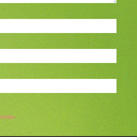
traitées
.