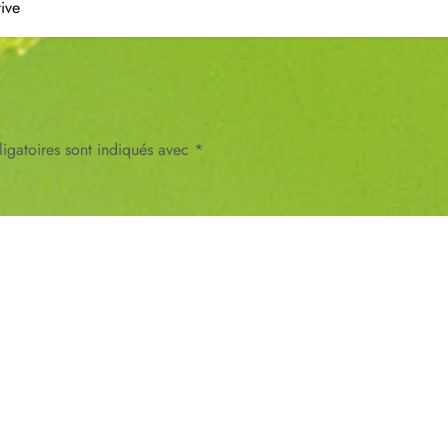
tive
igatoires sont indiqués avec
*