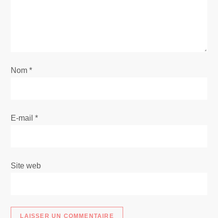
e
l
’
Nom
*
a
r
E-mail
*
t
i
Site web
c
l