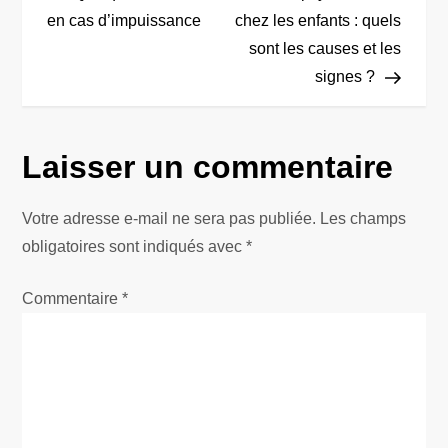
a
en cas d’impuissance
chez les enfants : quels
sont les causes et les
v
signes ?
i
g
Laisser un commentaire
a
Votre adresse e-mail ne sera pas publiée.
Les champs
t
obligatoires sont indiqués avec
*
i
Commentaire
*
o
n
d