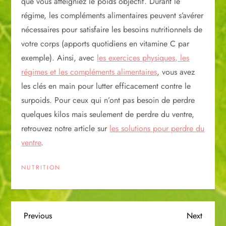
que vous atteigniez le poids objectif. Durant le
régime, les compléments alimentaires peuvent s’avérer
nécessaires pour satisfaire les besoins nutritionnels de
votre corps (apports quotidiens en vitamine C par
exemple). Ainsi, avec
les exercices physiques, les
régimes et les compléments alimentaires
, vous avez
les clés en main pour lutter efficacement contre le
surpoids. Pour ceux qui n’ont pas besoin de perdre
quelques kilos mais seulement de perdre du ventre,
retrouvez notre article sur
les solutions pour perdre du
ventre
.
NUTRITION
N
Previous
Next
Previous
Next