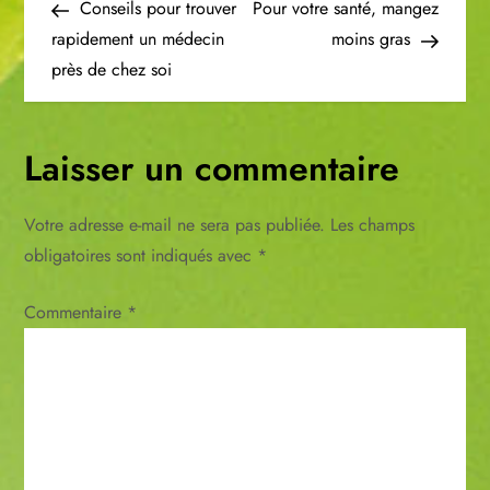
Post
Post
Conseils pour trouver
Pour votre santé, mangez
a
rapidement un médecin
moins gras
près de chez soi
v
i
Laisser un commentaire
g
Votre adresse e-mail ne sera pas publiée.
Les champs
a
obligatoires sont indiqués avec
*
t
Commentaire
*
i
o
n